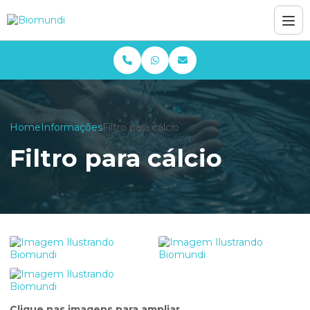
Home
Informações
Filtro para cálcio
Filtro para cálcio
Clique nas imagens para ampliar