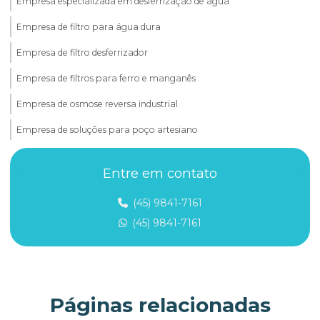
Empresa especializada em desferrização de água
Empresa de filtro para água dura
Empresa de filtro desferrizador
Empresa de filtros para ferro e manganês
Empresa de osmose reversa industrial
Empresa de soluções para poço artesiano
Fabricante de filtro para água com ferro
Entre em contato
Ferro e manganês
(45) 9841-7161
Filtro abrandador
(45) 9841-7161
Filtro abrandador para água dura
Filtro abrandador para hotel
Filtro abrandador para indústria
Páginas relacionadas
Filtro para água com contaminantes químicos