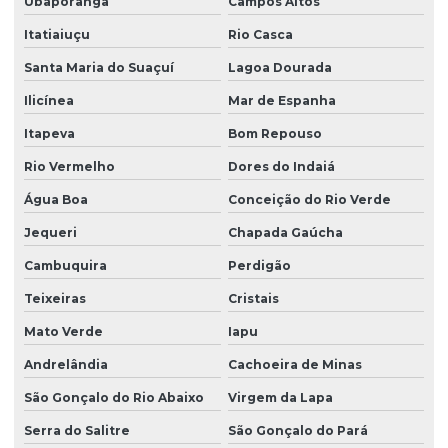
Ubaporanga
Campos Altos
Itatiaiuçu
Rio Casca
Santa Maria do Suaçuí
Lagoa Dourada
Ilicínea
Mar de Espanha
Itapeva
Bom Repouso
Rio Vermelho
Dores do Indaiá
Água Boa
Conceição do Rio Verde
Jequeri
Chapada Gaúcha
Cambuquira
Perdigão
Teixeiras
Cristais
Mato Verde
Iapu
Andrelândia
Cachoeira de Minas
São Gonçalo do Rio Abaixo
Virgem da Lapa
Serra do Salitre
São Gonçalo do Pará