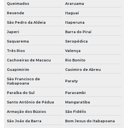
Queimados
Araruama
Filtro industrial para cálcio
Resende
Itaguaí
Filtro industrial para tratamento de água
São Pedro da Aldeia
Itaperuna
Filtro de osmose reversa
Japeri
Barra do Piraí
Filtro de osmose reversa para purificação de água
Saquarema
Seropédica
Filtro para poço
Três Rios
Valença
Filtro para poço artesiano com ferrugem
Cachoeiras de Macacu
Rio Bonito
Filtro para poço que remove ferro manganês coliformes
Guapimirim
Casimiro de Abreu
São Francisco de
Filtro para poço semi artesiano
Paraty
Itabapoana
Filtro para poços artesianos
Paraíba do Sul
Paracambi
Filtro redutor de dureza
Santo Antônio de Pádua
Mangaratiba
Filtro para remoção de flúor
Armação dos Búzios
São Fidélis
Filtro para remoção de múltiplos minerais
São João da Barra
Bom Jesus do Itabapoana