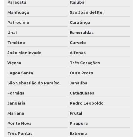
Paracatu
Itajubá
Osmose reversa para laboratório
Manhuaçu
São João del Rei
Osmose reversa para remover impurezas da água
Patrocínio
Caratinga
Preço filtro para poço artesiano
Unaí
Esmeraldas
Timóteo
Curvelo
Purificador de água para cálcio
João Monlevade
Alfenas
Purificador para água dura
Viçosa
Três Corações
Purificador de água para ferro e manganês
Lagoa Santa
Ouro Preto
Purificador de água para nitrato e nitrito
São Sebastião do Paraíso
Janaúba
Purificador para remover ferro
Formiga
Cataguases
Refil filtro de cálcio
Januária
Pedro Leopoldo
Refil filtro de metais
Mariana
Frutal
Revendedora de filtro para água de poço
Ponte Nova
Pirapora
Sistema de desferrização
Três Pontas
Extrema