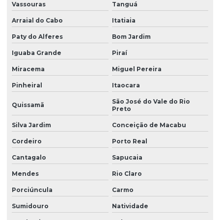
Vassouras
Tanguá
Filtro para remover cor da agua
Arraial do Cabo
Itatiaia
Filtro para remover ferro e manganês de poço
Paty do Alferes
Bom Jardim
Filtro para remover nitrato da água
Iguaba Grande
Piraí
Filtro para remover nitrito da água
Miracema
Miguel Pereira
Filtro para remover partículas sólidas
Pinheiral
Itaocara
Filtro para remover sólidos
São José do Vale do Rio
Quissamã
Preto
Filtro para remover turbidez
Silva Jardim
Conceição de Macabu
Filtro residencial para água com ferro preço
Cordeiro
Porto Real
Filtro para residências
Cantagalo
Sapucaia
Filtro com retrolavagem
Mendes
Rio Claro
Filtro de sólidos para residência
Porciúncula
Carmo
Filtro para tratamento de água
Sumidouro
Natividade
Filtro para tratamento de água com cálcio