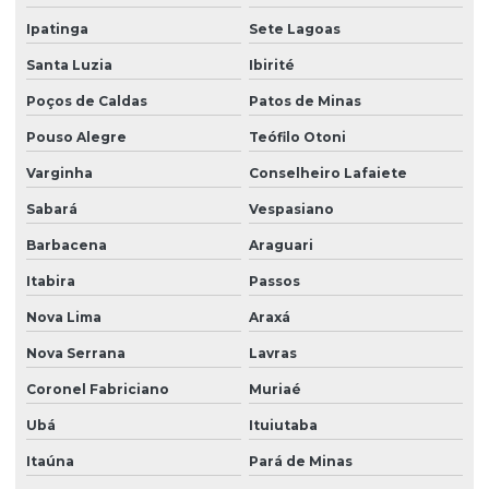
Instalação de filtro abrandador
Ipatinga
Sete Lagoas
Instalação de sistema de purificação industrial
Santa Luzia
Ibirité
Limpeza química com osmose reversa
Poços de Caldas
Patos de Minas
Loja de filtro poço artesiano
Pouso Alegre
Teófilo Otoni
Melhor filtro para água de poço
Varginha
Conselheiro Lafaiete
Sabará
Vespasiano
Onde comprar filtro abrandador
Barbacena
Araguari
Onde comprar filtro para ferro e manganês
Itabira
Passos
Orçamento de filtro para água com ferro
Nova Lima
Araxá
Orçamento de sistema abrandador
Nova Serrana
Lavras
Orçamento de sistema de filtragem automático
Coronel Fabriciano
Muriaé
Osmose reversa
Ubá
Ituiutaba
Osmose reversa para água contaminada
Itaúna
Pará de Minas
Osmose reversa para indústrias alimentícias