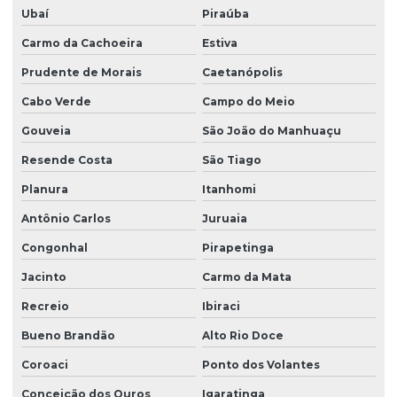
Ubaí
Piraúba
Carmo da Cachoeira
Estiva
Prudente de Morais
Caetanópolis
Cabo Verde
Campo do Meio
Gouveia
São João do Manhuaçu
Resende Costa
São Tiago
Planura
Itanhomi
Antônio Carlos
Juruaia
Congonhal
Pirapetinga
Jacinto
Carmo da Mata
Recreio
Ibiraci
Bueno Brandão
Alto Rio Doce
Coroaci
Ponto dos Volantes
Conceição dos Ouros
Igaratinga