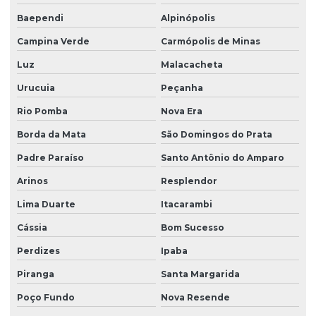
Baependi
Alpinópolis
Campina Verde
Carmópolis de Minas
Luz
Malacacheta
Urucuia
Peçanha
Rio Pomba
Nova Era
Borda da Mata
São Domingos do Prata
Padre Paraíso
Santo Antônio do Amparo
Arinos
Resplendor
Lima Duarte
Itacarambi
Cássia
Bom Sucesso
Perdizes
Ipaba
Piranga
Santa Margarida
Poço Fundo
Nova Resende