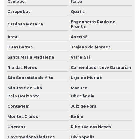
Cambuci
Italva
Filtro para tratamento de água contaminada por nitrato
Carapebus
Quatis
Filtro para tratamento de água com ferro e manganês
Engenheiro Paulo de
Cardoso Moreira
Frontin
Filtro para tratamento de cálcio
Areal
Aperibé
Filtro para tratamento de ferro e manganês
Duas Barras
Trajano de Moraes
Filtro para turbidez de agua
Santa Maria Madalena
Varre-Sai
Filtro de turbidez para indústria
Rio das Flores
Comendador Levy Gasparian
Filtros de água para remoção de turbidez
São Sebastião do Alto
Laje do Muriaé
Filtros desferrizadores
São José de Ubá
Macuco
Belo Horizonte
Uberlândia
Fornecedor de filtro abrandador
Contagem
Juiz de Fora
Fornecedor de filtro abrandador industrial
Montes Claros
Betim
Fornecedor de filtro para poço artesiano
Uberaba
Ribeirão das Neves
Fornecedor de osmose reversa
Governador Valadares
Divinópolis