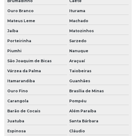
Troca de material filtrante
Brumadinho
Caeté
Ouro Branco
Iturama
Venda de filtro para poço
Mateus Leme
Machado
Venda de filtro com retrolavagem
Jaíba
Matozinhos
Porteirinha
Sarzedo
Piumhi
Nanuque
São Joaquim de Bicas
Araçuaí
Várzea da Palma
Taiobeiras
Itamarandiba
Guanhães
Ouro Fino
Brasília de Minas
Carangola
Pompéu
Barão de Cocais
Além Paraíba
Juatuba
Santa Bárbara
Espinosa
Cláudio