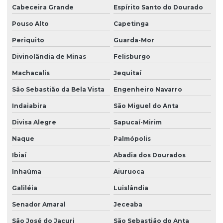
Cabeceira Grande
Espírito Santo do Dourado
Pouso Alto
Capetinga
Periquito
Guarda-Mor
Divinolândia de Minas
Felisburgo
Machacalis
Jequitaí
São Sebastião da Bela Vista
Engenheiro Navarro
Indaiabira
São Miguel do Anta
Divisa Alegre
Sapucaí-Mirim
Naque
Palmópolis
Ibiaí
Abadia dos Dourados
Inhaúma
Aiuruoca
Galiléia
Luislândia
Senador Amaral
Jeceaba
São José do Jacuri
São Sebastião do Anta