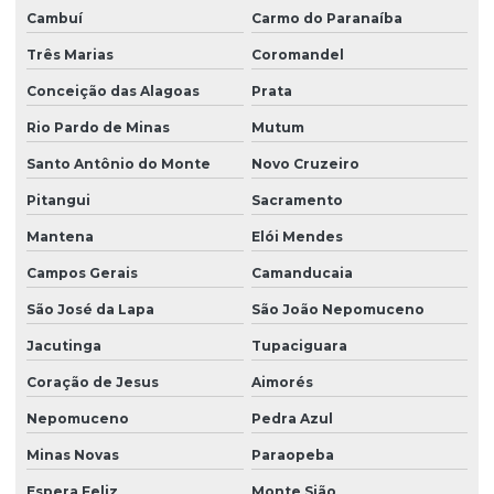
Cambuí
Carmo do Paranaíba
Três Marias
Coromandel
Conceição das Alagoas
Prata
Rio Pardo de Minas
Mutum
Santo Antônio do Monte
Novo Cruzeiro
Pitangui
Sacramento
Mantena
Elói Mendes
Campos Gerais
Camanducaia
São José da Lapa
São João Nepomuceno
Jacutinga
Tupaciguara
Coração de Jesus
Aimorés
Nepomuceno
Pedra Azul
Minas Novas
Paraopeba
Espera Feliz
Monte Sião