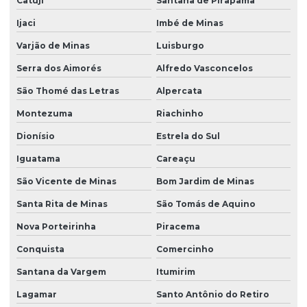
Catuji
Santana de Pirapama
Ijaci
Imbé de Minas
Varjão de Minas
Luisburgo
Serra dos Aimorés
Alfredo Vasconcelos
São Thomé das Letras
Alpercata
Montezuma
Riachinho
Dionísio
Estrela do Sul
Iguatama
Careaçu
São Vicente de Minas
Bom Jardim de Minas
Santa Rita de Minas
São Tomás de Aquino
Nova Porteirinha
Piracema
Conquista
Comercinho
Santana da Vargem
Itumirim
Lagamar
Santo Antônio do Retiro