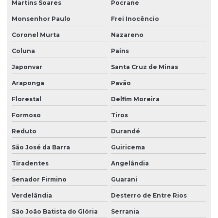
Martins Soares
Pocrane
Monsenhor Paulo
Frei Inocêncio
Coronel Murta
Nazareno
Coluna
Pains
Japonvar
Santa Cruz de Minas
Araponga
Pavão
Florestal
Delfim Moreira
Formoso
Tiros
Reduto
Durandé
São José da Barra
Guiricema
Tiradentes
Angelândia
Senador Firmino
Guarani
Verdelândia
Desterro de Entre Rios
São João Batista do Glória
Serrania