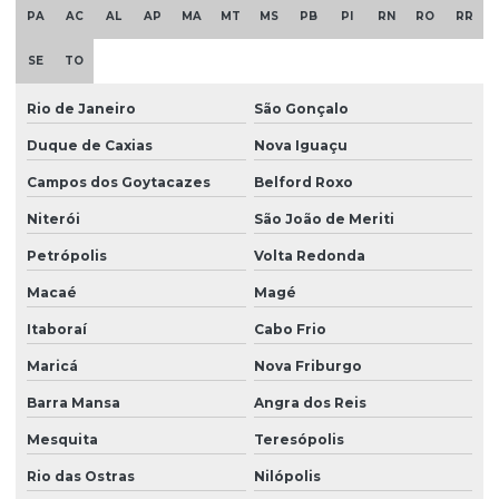
Filtro de condomínio para tratamento de água
PA
AC
AL
AP
MA
MT
MS
PB
PI
RN
RO
RR
Filtro para consumo humano com segurança
SE
TO
Filtro descontaminador de água
Rio de Janeiro
São Gonçalo
Filtro para desferrizar água
Duque de Caxias
Nova Iguaçu
Filtro para eliminar cálcio
Campos dos Goytacazes
Belford Roxo
Filtro para eliminar ferro e manganês
Niterói
São João de Meriti
Filtro para excesso de calcário
Petrópolis
Volta Redonda
Filtro para ferro e manganês
Macaé
Magé
Filtro para ferro e manganês preço
Itaboraí
Cabo Frio
Maricá
Nova Friburgo
Filtro para fontes
Barra Mansa
Angra dos Reis
Filtro para fontes com cálcio
Mesquita
Teresópolis
Filtro para fontes com manganês
Rio das Ostras
Nilópolis
Filtro para hospitais com água tratada