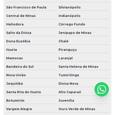
São Francisco de Paula
Silvianópolis
Central de Minas
Indianópolis
Heliodora
Córrego Fundo
Salto da Divisa
Jenipapo de Minas
Dona Euzébia
Chalé
Itueta
Piranguçu
Mamonas
Laranjal
Bandeira do Sul
Santa Helena de Minas
Nova União
Tumiritinga
Jequitibá
Divisa Nova
Santa Rita do Itueto
Alto Caparaó
Botumirim
Juvenília
Vargem Alegre
Ouro Verde de Minas