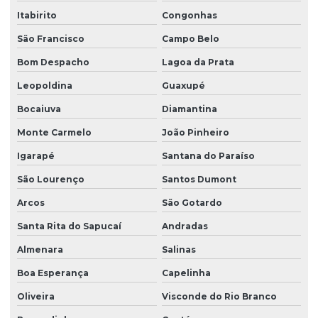
Sistema de filtragem para poço artesiano
Itabirito
Congonhas
Sistema de filtragem para poço preço
São Francisco
Campo Belo
Bom Despacho
Lagoa da Prata
Sistema de osmose reversa para hospitais
Leopoldina
Guaxupé
Sistema de osmose reversa industrial
Bocaiuva
Diamantina
Sistema de osmose reversa para residências
Monte Carmelo
João Pinheiro
Sistema de purificação para indústria farmacêutica
Igarapé
Santana do Paraíso
Sistema de remoção de cálcio e manganês
São Lourenço
Santos Dumont
Sistema de tratamento de agua de poço
Arcos
São Gotardo
Solução para água de poço
Santa Rita do Sapucaí
Andradas
Soluções para poço artesiano
Almenara
Salinas
Soluções para tratar água de poço
Boa Esperança
Capelinha
Tratamento de água de poço
Oliveira
Visconde do Rio Branco