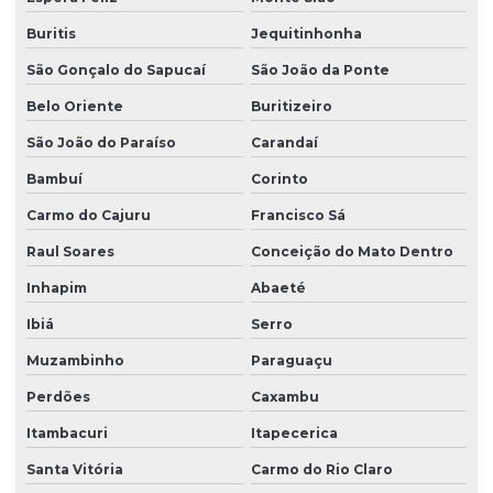
Buritis
Jequitinhonha
São Gonçalo do Sapucaí
São João da Ponte
Belo Oriente
Buritizeiro
São João do Paraíso
Carandaí
Bambuí
Corinto
Carmo do Cajuru
Francisco Sá
Raul Soares
Conceição do Mato Dentro
Inhapim
Abaeté
Ibiá
Serro
Muzambinho
Paraguaçu
Perdões
Caxambu
Itambacuri
Itapecerica
Santa Vitória
Carmo do Rio Claro