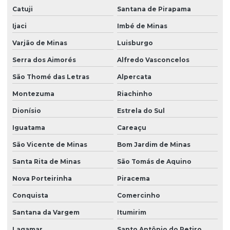
Catuji
Santana de Pirapama
Ijaci
Imbé de Minas
Varjão de Minas
Luisburgo
Serra dos Aimorés
Alfredo Vasconcelos
São Thomé das Letras
Alpercata
Montezuma
Riachinho
Dionísio
Estrela do Sul
Iguatama
Careaçu
São Vicente de Minas
Bom Jardim de Minas
Santa Rita de Minas
São Tomás de Aquino
Nova Porteirinha
Piracema
Conquista
Comercinho
Santana da Vargem
Itumirim
Lagamar
Santo Antônio do Retiro