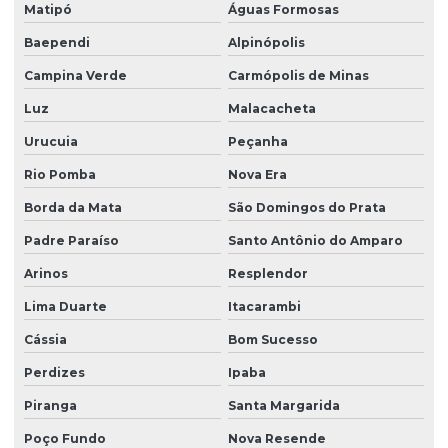
Matipó
Águas Formosas
Baependi
Alpinópolis
Campina Verde
Carmópolis de Minas
Luz
Malacacheta
Urucuia
Peçanha
Rio Pomba
Nova Era
Borda da Mata
São Domingos do Prata
Padre Paraíso
Santo Antônio do Amparo
Arinos
Resplendor
Lima Duarte
Itacarambi
Cássia
Bom Sucesso
Perdizes
Ipaba
Piranga
Santa Margarida
Poço Fundo
Nova Resende