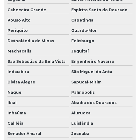
Cabeceira Grande
Espírito Santo do Dourado
Pouso Alto
Capetinga
Periquito
Guarda-Mor
Divinolândia de Minas
Felisburgo
Machacalis
Jequitaí
São Sebastião da Bela Vista
Engenheiro Navarro
Indaiabira
São Miguel do Anta
Divisa Alegre
Sapucaí-Mirim
Naque
Palmópolis
Ibiaí
Abadia dos Dourados
Inhaúma
Aiuruoca
Galiléia
Luislândia
Senador Amaral
Jeceaba