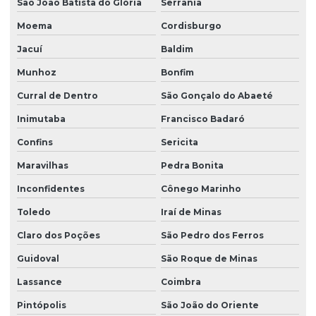
São João Batista do Glória
Serrania
Moema
Cordisburgo
Jacuí
Baldim
Munhoz
Bonfim
Curral de Dentro
São Gonçalo do Abaeté
Inimutaba
Francisco Badaró
Confins
Sericita
Maravilhas
Pedra Bonita
Inconfidentes
Cônego Marinho
Toledo
Iraí de Minas
Claro dos Poções
São Pedro dos Ferros
Guidoval
São Roque de Minas
Lassance
Coimbra
Pintópolis
São João do Oriente