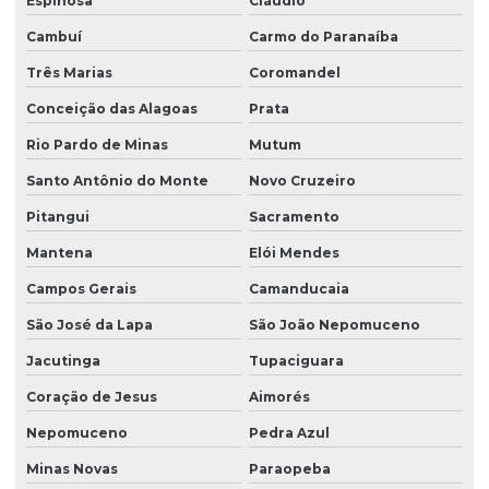
Espinosa
Cláudio
Cambuí
Carmo do Paranaíba
Três Marias
Coromandel
Conceição das Alagoas
Prata
Rio Pardo de Minas
Mutum
Santo Antônio do Monte
Novo Cruzeiro
Pitangui
Sacramento
Mantena
Elói Mendes
Campos Gerais
Camanducaia
São José da Lapa
São João Nepomuceno
Jacutinga
Tupaciguara
Coração de Jesus
Aimorés
Nepomuceno
Pedra Azul
Minas Novas
Paraopeba