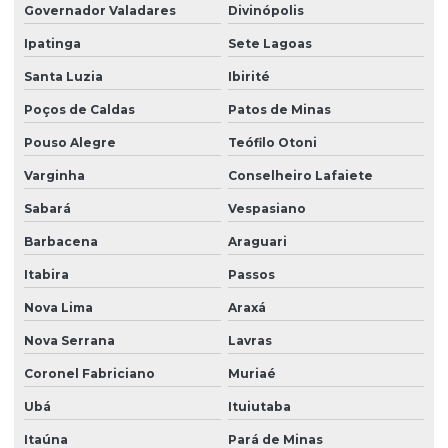
Governador Valadares
Divinópolis
Instalação de sistema de purificação industrial
Ipatinga
Sete Lagoas
Limpeza química com osmose reversa
Santa Luzia
Ibirité
Loja de filtro poço artesiano
Poços de Caldas
Patos de Minas
Melhor filtro para água de poço
Pouso Alegre
Teófilo Otoni
Varginha
Conselheiro Lafaiete
Onde comprar filtro abrandador
Sabará
Vespasiano
Onde comprar filtro para ferro e manganês
Barbacena
Araguari
Orçamento de filtro para água com ferro
Itabira
Passos
Orçamento de sistema abrandador
Nova Lima
Araxá
Orçamento de sistema de filtragem automático
Nova Serrana
Lavras
Osmose reversa
Coronel Fabriciano
Muriaé
Osmose reversa para água contaminada
Ubá
Ituiutaba
Osmose reversa para indústrias alimentícias
Itaúna
Pará de Minas