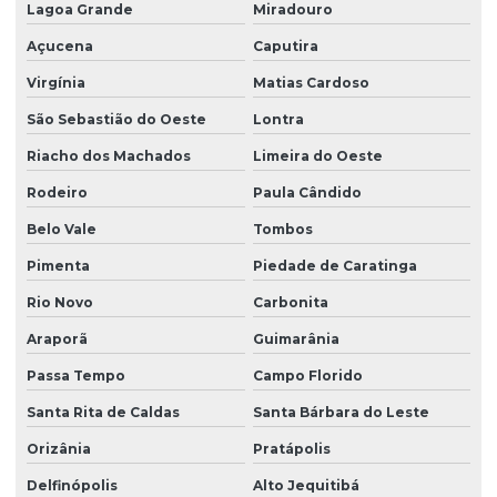
Lagoa Grande
Miradouro
Açucena
Caputira
Virgínia
Matias Cardoso
São Sebastião do Oeste
Lontra
Riacho dos Machados
Limeira do Oeste
Rodeiro
Paula Cândido
Belo Vale
Tombos
Pimenta
Piedade de Caratinga
Rio Novo
Carbonita
Araporã
Guimarânia
Passa Tempo
Campo Florido
Santa Rita de Caldas
Santa Bárbara do Leste
Orizânia
Pratápolis
Delfinópolis
Alto Jequitibá