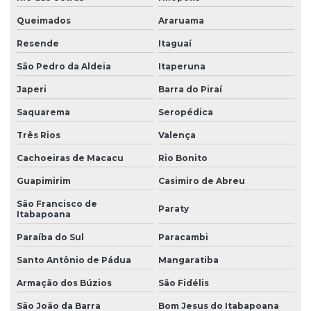
Filtro industrial para cálcio
Queimados
Araruama
Filtro industrial para tratamento de água
Resende
Itaguaí
Filtro de osmose reversa
São Pedro da Aldeia
Itaperuna
Filtro de osmose reversa para purificação de água
Japeri
Barra do Piraí
Filtro para poço
Saquarema
Seropédica
Filtro para poço artesiano com ferrugem
Três Rios
Valença
Filtro para poço que remove ferro manganês coliformes
Cachoeiras de Macacu
Rio Bonito
Filtro para poço semi artesiano
Guapimirim
Casimiro de Abreu
São Francisco de
Filtro para poços artesianos
Paraty
Itabapoana
Filtro redutor de dureza
Paraíba do Sul
Paracambi
Filtro para remoção de flúor
Santo Antônio de Pádua
Mangaratiba
Filtro para remoção de múltiplos minerais
Armação dos Búzios
São Fidélis
Filtro para remover cor da agua
São João da Barra
Bom Jesus do Itabapoana