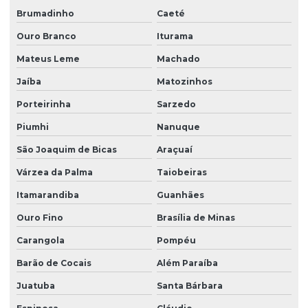
Brumadinho
Caeté
Venda de filtro para poço
Ouro Branco
Iturama
Venda de filtro com retrolavagem
Mateus Leme
Machado
Jaíba
Matozinhos
Porteirinha
Sarzedo
Piumhi
Nanuque
São Joaquim de Bicas
Araçuaí
Várzea da Palma
Taiobeiras
Itamarandiba
Guanhães
Ouro Fino
Brasília de Minas
Carangola
Pompéu
Barão de Cocais
Além Paraíba
Juatuba
Santa Bárbara