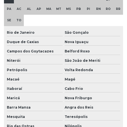
Filtro para consumo humano com segurança
PA
AC
AL
AP
MA
MT
MS
PB
PI
RN
RO
RR
Filtro descontaminador de água
SE
TO
Filtro para desferrizar água
Rio de Janeiro
São Gonçalo
Filtro para eliminar cálcio
Duque de Caxias
Nova Iguaçu
Filtro para eliminar ferro e manganês
Campos dos Goytacazes
Belford Roxo
Filtro para excesso de calcário
Niterói
São João de Meriti
Filtro para ferro e manganês
Petrópolis
Volta Redonda
Filtro para ferro e manganês preço
Macaé
Magé
Filtro para fontes
Itaboraí
Cabo Frio
Maricá
Nova Friburgo
Filtro para fontes com cálcio
Barra Mansa
Angra dos Reis
Filtro para fontes com manganês
Mesquita
Teresópolis
Filtro para hospitais com água tratada
Rio das Ostras
Nilópolis