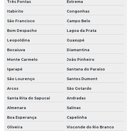
Sistema de filtragem para poço artesiano
Três Pontas
Extrema
Sistema de filtragem para poço preço
Itabirito
Congonhas
São Francisco
Campo Belo
Sistema de osmose reversa para hospitais
Bom Despacho
Lagoa da Prata
Sistema de osmose reversa industrial
Leopoldina
Guaxupé
Sistema de osmose reversa para residências
Bocaiuva
Diamantina
Sistema de purificação para indústria farmacêutica
Monte Carmelo
João Pinheiro
Sistema de remoção de cálcio e manganês
Igarapé
Santana do Paraíso
Sistema de tratamento de agua de poço
São Lourenço
Santos Dumont
Solução para água de poço
Arcos
São Gotardo
Soluções para poço artesiano
Santa Rita do Sapucaí
Andradas
Soluções para tratar água de poço
Almenara
Salinas
Tratamento de água de poço
Boa Esperança
Capelinha
Troca de material filtrante
Oliveira
Visconde do Rio Branco