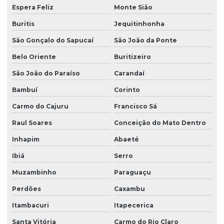
Espera Feliz
Monte Sião
Buritis
Jequitinhonha
São Gonçalo do Sapucaí
São João da Ponte
Belo Oriente
Buritizeiro
São João do Paraíso
Carandaí
Bambuí
Corinto
Carmo do Cajuru
Francisco Sá
Raul Soares
Conceição do Mato Dentro
Inhapim
Abaeté
Ibiá
Serro
Muzambinho
Paraguaçu
Perdões
Caxambu
Itambacuri
Itapecerica
Santa Vitória
Carmo do Rio Claro