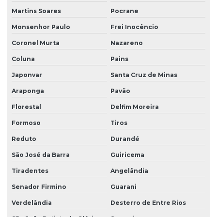
Martins Soares
Pocrane
Monsenhor Paulo
Frei Inocêncio
Coronel Murta
Nazareno
Coluna
Pains
Japonvar
Santa Cruz de Minas
Araponga
Pavão
Florestal
Delfim Moreira
Formoso
Tiros
Reduto
Durandé
São José da Barra
Guiricema
Tiradentes
Angelândia
Senador Firmino
Guarani
Verdelândia
Desterro de Entre Rios