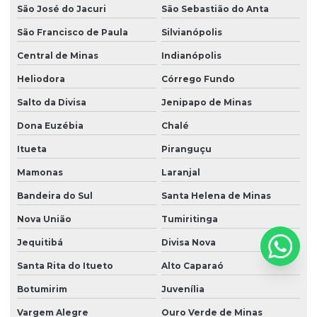
São José do Jacuri
São Sebastião do Anta
São Francisco de Paula
Silvianópolis
Central de Minas
Indianópolis
Heliodora
Córrego Fundo
Salto da Divisa
Jenipapo de Minas
Dona Euzébia
Chalé
Itueta
Piranguçu
Mamonas
Laranjal
Bandeira do Sul
Santa Helena de Minas
Nova União
Tumiritinga
Jequitibá
Divisa Nova
Santa Rita do Itueto
Alto Caparaó
Botumirim
Juvenília
Vargem Alegre
Ouro Verde de Minas