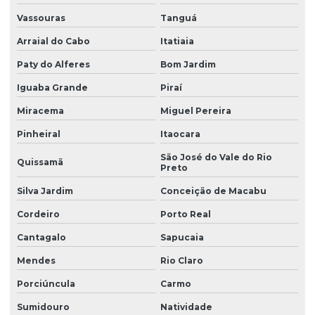
Vassouras
Tanguá
Filtro para remover ferro e manganês de poço
Arraial do Cabo
Itatiaia
Filtro para remover nitrato da água
Paty do Alferes
Bom Jardim
Filtro para remover nitrito da água
Iguaba Grande
Piraí
Filtro para remover partículas sólidas
Miracema
Miguel Pereira
Filtro para remover sólidos
Pinheiral
Itaocara
Filtro para remover turbidez
São José do Vale do Rio
Quissamã
Preto
Filtro residencial para água com ferro preço
Silva Jardim
Conceição de Macabu
Filtro para residências
Cordeiro
Porto Real
Filtro com retrolavagem
Cantagalo
Sapucaia
Filtro de sólidos para residência
Mendes
Rio Claro
Filtro para tratamento de água
Porciúncula
Carmo
Filtro para tratamento de água com cálcio
Sumidouro
Natividade