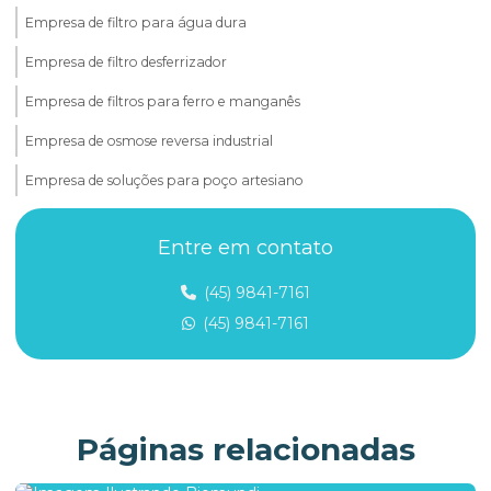
Empresa de filtro para água dura
Empresa de filtro desferrizador
Empresa de filtros para ferro e manganês
Empresa de osmose reversa industrial
Empresa de soluções para poço artesiano
Fabricante de filtro para água com ferro
Entre em contato
Ferro e manganês
(45) 9841-7161
Filtro abrandador
(45) 9841-7161
Filtro abrandador para água dura
Filtro abrandador para hotel
Filtro abrandador para indústria
Páginas relacionadas
Filtro para água com contaminantes químicos