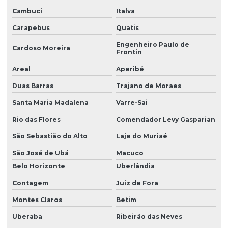
Filtro para tratamento de água contaminada por nitrato
Cambuci
Italva
Filtro para tratamento de água com ferro e manganês
Carapebus
Quatis
Filtro para tratamento de cálcio
Engenheiro Paulo de
Cardoso Moreira
Frontin
Filtro para tratamento de ferro e manganês
Areal
Aperibé
Filtro para turbidez de agua
Duas Barras
Trajano de Moraes
Filtro de turbidez para indústria
Santa Maria Madalena
Varre-Sai
Filtros de água para remoção de turbidez
Rio das Flores
Comendador Levy Gasparian
Filtros desferrizadores
São Sebastião do Alto
Laje do Muriaé
Fornecedor de filtro abrandador
São José de Ubá
Macuco
Belo Horizonte
Uberlândia
Fornecedor de filtro abrandador industrial
Contagem
Juiz de Fora
Fornecedor de filtro para poço artesiano
Montes Claros
Betim
Fornecedor de osmose reversa
Uberaba
Ribeirão das Neves
Instalação de filtro abrandador