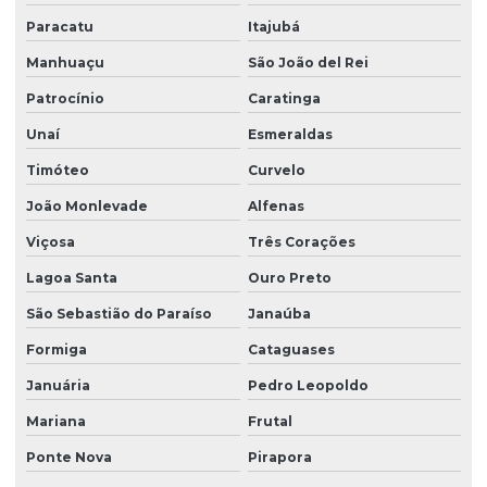
Osmose reversa para laboratório
Paracatu
Itajubá
Osmose reversa para remover impurezas da água
Manhuaçu
São João del Rei
Preço filtro para poço artesiano
Patrocínio
Caratinga
Unaí
Esmeraldas
Purificador de água para cálcio
Timóteo
Curvelo
Purificador para água dura
João Monlevade
Alfenas
Purificador de água para ferro e manganês
Viçosa
Três Corações
Purificador de água para nitrato e nitrito
Lagoa Santa
Ouro Preto
Purificador para remover ferro
São Sebastião do Paraíso
Janaúba
Refil filtro de cálcio
Formiga
Cataguases
Refil filtro de metais
Januária
Pedro Leopoldo
Revendedora de filtro para água de poço
Mariana
Frutal
Sistema de desferrização
Ponte Nova
Pirapora