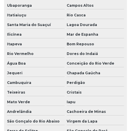
Ubaporanga
Campos Altos
Itatiaiuçu
Rio Casca
Santa Maria do Suaçuí
Lagoa Dourada
Ilicínea
Mar de Espanha
Itapeva
Bom Repouso
Rio Vermelho
Dores do Indaiá
Água Boa
Conceição do Rio Verde
Jequeri
Chapada Gaúcha
Cambuquira
Perdigão
Teixeiras
Cristais
Mato Verde
Iapu
Andrelândia
Cachoeira de Minas
São Gonçalo do Rio Abaixo
Virgem da Lapa
Serra do Salitre
São Gonçalo do Pará