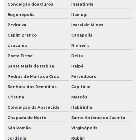
Conceição dos Ouros
Igaratinga
Eugenópolis
Itamogi
Pedralva
Icaraí de Minas
Capim Branco
Canápolis
Urucânia
Ninheira
Porto Firme
Delta
Santa Maria de Itabira
Itaipé
Pedras de Maria da Cruz
Fervedouro
Senhora dos Remédios
Capitólio
Cristina
Mercês
Conceição da Aparecida
Itabirinha
Chapada do Norte
Santo Antônio do Jacinto
São Romão
Virginópolis
Jordânia
Rubim