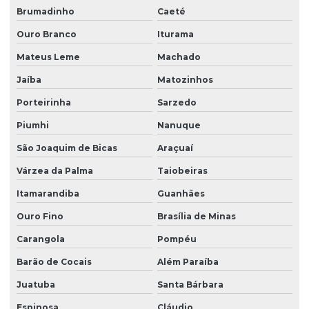
Brumadinho
Caeté
Venda de filtro para poço
Ouro Branco
Iturama
Venda de filtro com retrolavagem
Mateus Leme
Machado
Jaíba
Matozinhos
Porteirinha
Sarzedo
Piumhi
Nanuque
São Joaquim de Bicas
Araçuaí
Várzea da Palma
Taiobeiras
Itamarandiba
Guanhães
Ouro Fino
Brasília de Minas
Carangola
Pompéu
Barão de Cocais
Além Paraíba
Juatuba
Santa Bárbara
Espinosa
Cláudio