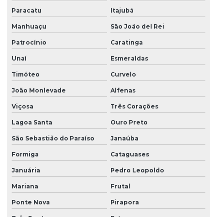
Osmose reversa para laboratório
Paracatu
Itajubá
Osmose reversa para remover impurezas da água
Manhuaçu
São João del Rei
Preço filtro para poço artesiano
Patrocínio
Caratinga
Unaí
Esmeraldas
Purificador de água para cálcio
Timóteo
Curvelo
Purificador para água dura
João Monlevade
Alfenas
Purificador de água para ferro e manganês
Viçosa
Três Corações
Purificador de água para nitrato e nitrito
Lagoa Santa
Ouro Preto
Purificador para remover ferro
São Sebastião do Paraíso
Janaúba
Refil filtro de cálcio
Formiga
Cataguases
Refil filtro de metais
Januária
Pedro Leopoldo
Revendedora de filtro para água de poço
Mariana
Frutal
Sistema de desferrização
Ponte Nova
Pirapora
Sistema de filtragem para poço artesiano