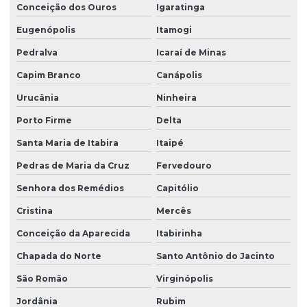
Conceição dos Ouros
Igaratinga
Eugenópolis
Itamogi
Pedralva
Icaraí de Minas
Capim Branco
Canápolis
Urucânia
Ninheira
Porto Firme
Delta
Santa Maria de Itabira
Itaipé
Pedras de Maria da Cruz
Fervedouro
Senhora dos Remédios
Capitólio
Cristina
Mercês
Conceição da Aparecida
Itabirinha
Chapada do Norte
Santo Antônio do Jacinto
São Romão
Virginópolis
Jordânia
Rubim