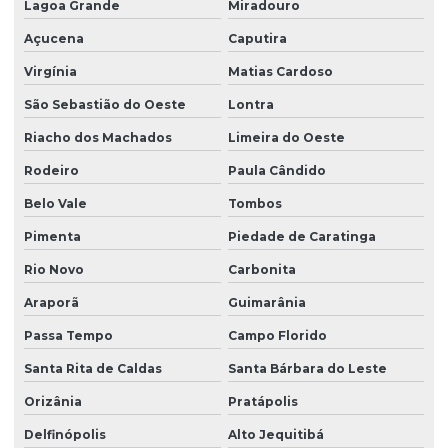
Lagoa Grande
Miradouro
Açucena
Caputira
Virgínia
Matias Cardoso
São Sebastião do Oeste
Lontra
Riacho dos Machados
Limeira do Oeste
Rodeiro
Paula Cândido
Belo Vale
Tombos
Pimenta
Piedade de Caratinga
Rio Novo
Carbonita
Araporã
Guimarânia
Passa Tempo
Campo Florido
Santa Rita de Caldas
Santa Bárbara do Leste
Orizânia
Pratápolis
Delfinópolis
Alto Jequitibá