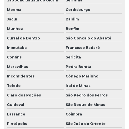
São João Batista do Glória
Serrania
Moema
Cordisburgo
Jacuí
Baldim
Munhoz
Bonfim
Curral de Dentro
São Gonçalo do Abaeté
Inimutaba
Francisco Badaró
Confins
Sericita
Maravilhas
Pedra Bonita
Inconfidentes
Cônego Marinho
Toledo
Iraí de Minas
Claro dos Poções
São Pedro dos Ferros
Guidoval
São Roque de Minas
Lassance
Coimbra
Pintópolis
São João do Oriente