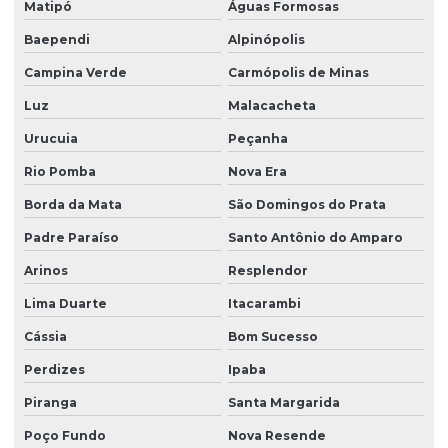
Matipó
Águas Formosas
Baependi
Alpinópolis
Campina Verde
Carmópolis de Minas
Luz
Malacacheta
Urucuia
Peçanha
Rio Pomba
Nova Era
Borda da Mata
São Domingos do Prata
Padre Paraíso
Santo Antônio do Amparo
Arinos
Resplendor
Lima Duarte
Itacarambi
Cássia
Bom Sucesso
Perdizes
Ipaba
Piranga
Santa Margarida
Poço Fundo
Nova Resende