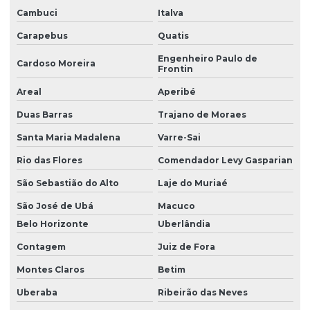
Filtro para tratamento de água contaminada por nitrato
Cambuci
Italva
Filtro para tratamento de água com ferro e manganês
Carapebus
Quatis
Filtro para tratamento de cálcio
Engenheiro Paulo de
Cardoso Moreira
Frontin
Filtro para tratamento de ferro e manganês
Areal
Aperibé
Filtro para turbidez de agua
Duas Barras
Trajano de Moraes
Filtro de turbidez para indústria
Santa Maria Madalena
Varre-Sai
Filtros de água para remoção de turbidez
Rio das Flores
Comendador Levy Gasparian
Filtros desferrizadores
São Sebastião do Alto
Laje do Muriaé
Fornecedor de filtro abrandador
São José de Ubá
Macuco
Belo Horizonte
Uberlândia
Fornecedor de filtro abrandador industrial
Contagem
Juiz de Fora
Fornecedor de filtro para poço artesiano
Montes Claros
Betim
Fornecedor de osmose reversa
Uberaba
Ribeirão das Neves
Instalação de filtro abrandador