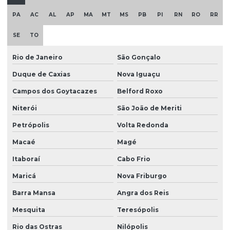
Filtro para consumo humano com segurança
PA
AC
AL
AP
MA
MT
MS
PB
PI
RN
RO
RR
Filtro descontaminador de água
SE
TO
Filtro para desferrizar água
Rio de Janeiro
São Gonçalo
Filtro para eliminar cálcio
Duque de Caxias
Nova Iguaçu
Filtro para eliminar ferro e manganês
Campos dos Goytacazes
Belford Roxo
Filtro para excesso de calcário
Niterói
São João de Meriti
Filtro para ferro e manganês
Petrópolis
Volta Redonda
Filtro para ferro e manganês preço
Macaé
Magé
Filtro para fontes
Itaboraí
Cabo Frio
Maricá
Nova Friburgo
Filtro para fontes com cálcio
Barra Mansa
Angra dos Reis
Filtro para fontes com manganês
Mesquita
Teresópolis
Filtro para hospitais com água tratada
Rio das Ostras
Nilópolis