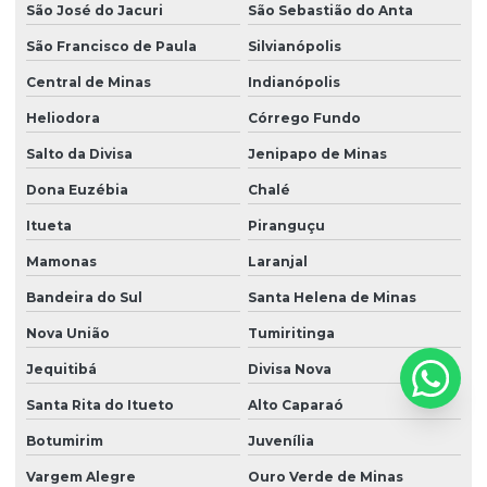
São José do Jacuri
São Sebastião do Anta
São Francisco de Paula
Silvianópolis
Central de Minas
Indianópolis
Heliodora
Córrego Fundo
Salto da Divisa
Jenipapo de Minas
Dona Euzébia
Chalé
Itueta
Piranguçu
Mamonas
Laranjal
Bandeira do Sul
Santa Helena de Minas
Nova União
Tumiritinga
Jequitibá
Divisa Nova
Santa Rita do Itueto
Alto Caparaó
Botumirim
Juvenília
Vargem Alegre
Ouro Verde de Minas