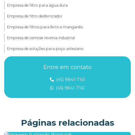
Empresa de filtro para água dura
Empresa de filtro desferrizador
Empresa de filtros para ferro e manganês
Empresa de osmose reversa industrial
Empresa de soluções para poço artesiano
Fabricante de filtro para água com ferro
Entre em contato
Ferro e manganês
(45) 9841-7161
Filtro abrandador
(45) 9841-7161
Filtro abrandador para água dura
Filtro abrandador para hotel
Filtro abrandador para indústria
Páginas relacionadas
Filtro para água com contaminantes químicos