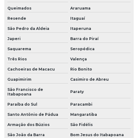
Filtro industrial para cálcio
Queimados
Araruama
Filtro industrial para tratamento de água
Resende
Itaguaí
Filtro de osmose reversa
São Pedro da Aldeia
Itaperuna
Filtro de osmose reversa para purificação de água
Japeri
Barra do Piraí
Filtro para poço
Saquarema
Seropédica
Filtro para poço artesiano com ferrugem
Três Rios
Valença
Filtro para poço que remove ferro manganês coliformes
Cachoeiras de Macacu
Rio Bonito
Filtro para poço semi artesiano
Guapimirim
Casimiro de Abreu
São Francisco de
Filtro para poços artesianos
Paraty
Itabapoana
Filtro redutor de dureza
Paraíba do Sul
Paracambi
Filtro para remoção de flúor
Santo Antônio de Pádua
Mangaratiba
Filtro para remoção de múltiplos minerais
Armação dos Búzios
São Fidélis
Filtro para remover cor da agua
São João da Barra
Bom Jesus do Itabapoana