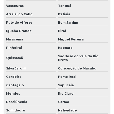
Vassouras
Tanguá
Filtro para remover ferro e manganês de poço
Arraial do Cabo
Itatiaia
Filtro para remover nitrato da água
Paty do Alferes
Bom Jardim
Filtro para remover nitrito da água
Iguaba Grande
Piraí
Filtro para remover partículas sólidas
Miracema
Miguel Pereira
Filtro para remover sólidos
Pinheiral
Itaocara
Filtro para remover turbidez
São José do Vale do Rio
Quissamã
Preto
Filtro residencial para água com ferro preço
Silva Jardim
Conceição de Macabu
Filtro para residências
Cordeiro
Porto Real
Filtro com retrolavagem
Cantagalo
Sapucaia
Filtro de sólidos para residência
Mendes
Rio Claro
Filtro para tratamento de água
Porciúncula
Carmo
Filtro para tratamento de água com cálcio
Sumidouro
Natividade