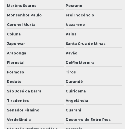
Martins Soares
Pocrane
Monsenhor Paulo
Frei Inocêncio
Coronel Murta
Nazareno
Coluna
Pains
Japonvar
Santa Cruz de Minas
Araponga
Pavão
Florestal
Delfim Moreira
Formoso
Tiros
Reduto
Durandé
São José da Barra
Guiricema
Tiradentes
Angelândia
Senador Firmino
Guarani
Verdelândia
Desterro de Entre Rios