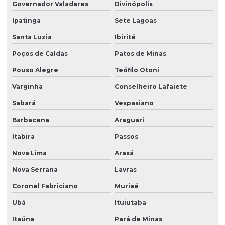
Governador Valadares
Divinópolis
Instalação de sistema de purificação industrial
Ipatinga
Sete Lagoas
Limpeza química com osmose reversa
Santa Luzia
Ibirité
Loja de filtro poço artesiano
Poços de Caldas
Patos de Minas
Melhor filtro para água de poço
Pouso Alegre
Teófilo Otoni
Varginha
Conselheiro Lafaiete
Onde comprar filtro abrandador
Sabará
Vespasiano
Onde comprar filtro para ferro e manganês
Barbacena
Araguari
Orçamento de filtro para água com ferro
Itabira
Passos
Orçamento de sistema abrandador
Nova Lima
Araxá
Orçamento de sistema de filtragem automático
Nova Serrana
Lavras
Osmose reversa
Coronel Fabriciano
Muriaé
Osmose reversa para água contaminada
Ubá
Ituiutaba
Osmose reversa para indústrias alimentícias
Itaúna
Pará de Minas