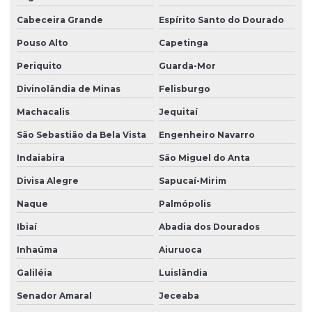
Cabeceira Grande
Espírito Santo do Dourado
Pouso Alto
Capetinga
Periquito
Guarda-Mor
Divinolândia de Minas
Felisburgo
Machacalis
Jequitaí
São Sebastião da Bela Vista
Engenheiro Navarro
Indaiabira
São Miguel do Anta
Divisa Alegre
Sapucaí-Mirim
Naque
Palmópolis
Ibiaí
Abadia dos Dourados
Inhaúma
Aiuruoca
Galiléia
Luislândia
Senador Amaral
Jeceaba