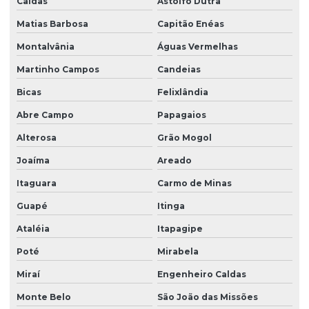
Caldas
Astolfo Dutra
Matias Barbosa
Capitão Enéas
Montalvânia
Águas Vermelhas
Martinho Campos
Candeias
Bicas
Felixlândia
Abre Campo
Papagaios
Alterosa
Grão Mogol
Joaíma
Areado
Itaguara
Carmo de Minas
Guapé
Itinga
Ataléia
Itapagipe
Poté
Mirabela
Miraí
Engenheiro Caldas
Monte Belo
São João das Missões