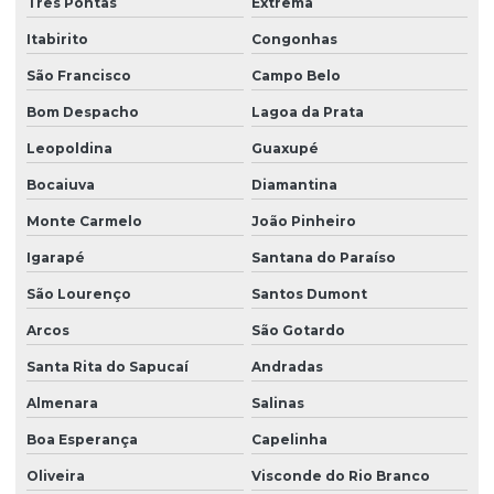
Três Pontas
Extrema
Sistema de filtragem para poço preço
Itabirito
Congonhas
São Francisco
Campo Belo
Sistema de osmose reversa para hospitais
Bom Despacho
Lagoa da Prata
Sistema de osmose reversa industrial
Leopoldina
Guaxupé
Sistema de osmose reversa para residências
Bocaiuva
Diamantina
Sistema de purificação para indústria farmacêutica
Monte Carmelo
João Pinheiro
Sistema de remoção de cálcio e manganês
Igarapé
Santana do Paraíso
Sistema de tratamento de agua de poço
São Lourenço
Santos Dumont
Solução para água de poço
Arcos
São Gotardo
Soluções para poço artesiano
Santa Rita do Sapucaí
Andradas
Soluções para tratar água de poço
Almenara
Salinas
Tratamento de água de poço
Boa Esperança
Capelinha
Troca de material filtrante
Oliveira
Visconde do Rio Branco