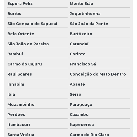
Espera Feliz
Monte Sião
Buritis
Jequitinhonha
São Gonçalo do Sapucaí
São João da Ponte
Belo Oriente
Buritizeiro
São João do Paraíso
Carandaí
Bambuí
Corinto
Carmo do Cajuru
Francisco Sá
Raul Soares
Conceição do Mato Dentro
Inhapim
Abaeté
Ibiá
Serro
Muzambinho
Paraguaçu
Perdões
Caxambu
Itambacuri
Itapecerica
Santa Vitória
Carmo do Rio Claro