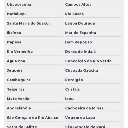
Ubaporanga
Campos Altos
Itatiaiuçu
Rio Casca
Santa Maria do Suaçuí
Lagoa Dourada
Ilicínea
Mar de Espanha
Itapeva
Bom Repouso
Rio Vermelho
Dores do Indaiá
Água Boa
Conceição do Rio Verde
Jequeri
Chapada Gaúcha
Cambuquira
Perdigão
Teixeiras
Cristais
Mato Verde
Iapu
Andrelândia
Cachoeira de Minas
São Gonçalo do Rio Abaixo
Virgem da Lapa
Serra do Salitre
São Gonçalo do Pará