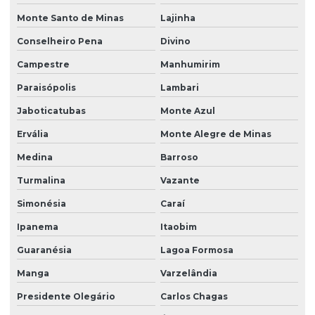
Monte Santo de Minas
Lajinha
Conselheiro Pena
Divino
Campestre
Manhumirim
Paraisópolis
Lambari
Jaboticatubas
Monte Azul
Ervália
Monte Alegre de Minas
Medina
Barroso
Turmalina
Vazante
Simonésia
Caraí
Ipanema
Itaobim
Guaranésia
Lagoa Formosa
Manga
Varzelândia
Presidente Olegário
Carlos Chagas