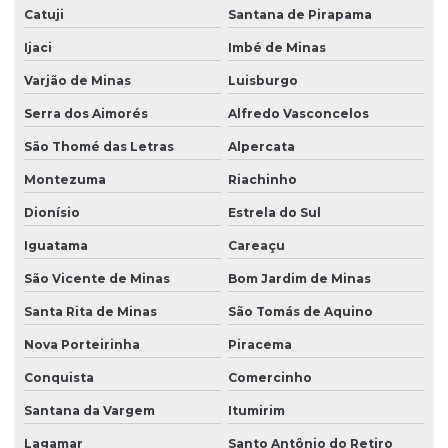
Catuji
Santana de Pirapama
Ijaci
Imbé de Minas
Varjão de Minas
Luisburgo
Serra dos Aimorés
Alfredo Vasconcelos
São Thomé das Letras
Alpercata
Montezuma
Riachinho
Dionísio
Estrela do Sul
Iguatama
Careaçu
São Vicente de Minas
Bom Jardim de Minas
Santa Rita de Minas
São Tomás de Aquino
Nova Porteirinha
Piracema
Conquista
Comercinho
Santana da Vargem
Itumirim
Lagamar
Santo Antônio do Retiro