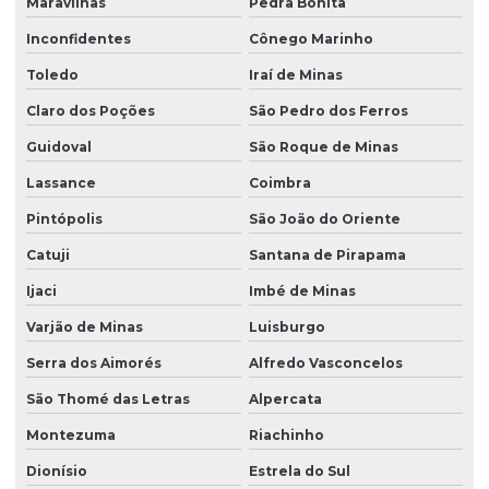
Maravilhas
Pedra Bonita
Inconfidentes
Cônego Marinho
Toledo
Iraí de Minas
Claro dos Poções
São Pedro dos Ferros
Guidoval
São Roque de Minas
Lassance
Coimbra
Pintópolis
São João do Oriente
Catuji
Santana de Pirapama
Ijaci
Imbé de Minas
Varjão de Minas
Luisburgo
Serra dos Aimorés
Alfredo Vasconcelos
São Thomé das Letras
Alpercata
Montezuma
Riachinho
Dionísio
Estrela do Sul