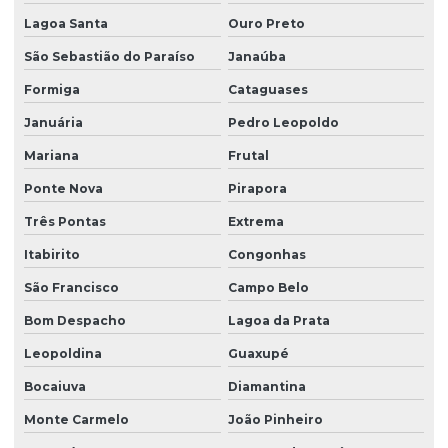
Purificador para remover ferro
Lagoa Santa
Ouro Preto
Refil filtro de cálcio
São Sebastião do Paraíso
Janaúba
Refil filtro de metais
Formiga
Cataguases
Revendedora de filtro para água de poço
Januária
Pedro Leopoldo
Sistema de desferrização
Mariana
Frutal
Sistema de filtragem para poço artesiano
Ponte Nova
Pirapora
Sistema de filtragem para poço preço
Três Pontas
Extrema
Sistema de osmose reversa para hospitais
Itabirito
Congonhas
São Francisco
Campo Belo
Sistema de osmose reversa industrial
Bom Despacho
Lagoa da Prata
Sistema de osmose reversa para residências
Leopoldina
Guaxupé
Sistema de purificação para indústria farmacêutica
Bocaiuva
Diamantina
Sistema de remoção de cálcio e manganês
Monte Carmelo
João Pinheiro
Sistema de tratamento de agua de poço