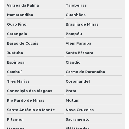
Várzea da Palma
Taiobeiras
Itamarandiba
Guanhães
Ouro Fino
Brasília de Minas
Carangola
Pompéu
Barão de Cocais
Além Paraíba
Juatuba
Santa Bárbara
Espinosa
Cláudio
Cambuí
Carmo do Paranaíba
Três Marias
Coromandel
Conceição das Alagoas
Prata
Rio Pardo de Minas
Mutum
Santo Antônio do Monte
Novo Cruzeiro
Pitangui
Sacramento
Mantena
Elói Mendes