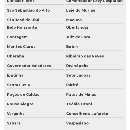
Rio das Flores
Comendador Levy Gasparian
Fornecedor de filtro abrandador
São Sebastião do Alto
Laje do Muriaé
São José de Ubá
Macuco
Fornecedor de filtro abrandador industrial
Belo Horizonte
Uberlândia
Fornecedor de filtro para poço artesiano
Contagem
Juiz de Fora
Fornecedor de osmose reversa
Montes Claros
Betim
Instalação de filtro abrandador
Uberaba
Ribeirão das Neves
Instalação de sistema de purificação industrial
Governador Valadares
Divinópolis
Limpeza química com osmose reversa
Ipatinga
Sete Lagoas
Loja de filtro poço artesiano
Santa Luzia
Ibirité
Melhor filtro para água de poço
Poços de Caldas
Patos de Minas
Onde comprar filtro abrandador
Pouso Alegre
Teófilo Otoni
Varginha
Conselheiro Lafaiete
Onde comprar filtro para ferro e manganês
Sabará
Vespasiano
Orçamento de filtro para água com ferro