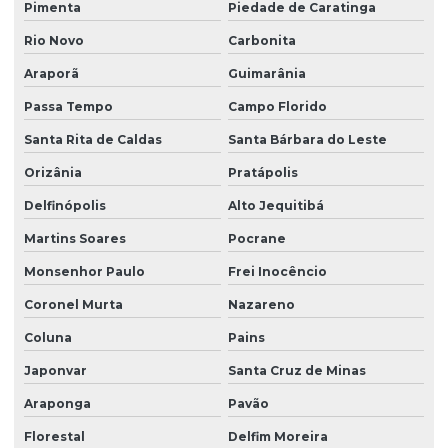
Pimenta
Piedade de Caratinga
Rio Novo
Carbonita
Araporã
Guimarânia
Passa Tempo
Campo Florido
Santa Rita de Caldas
Santa Bárbara do Leste
Orizânia
Pratápolis
Delfinópolis
Alto Jequitibá
Martins Soares
Pocrane
Monsenhor Paulo
Frei Inocêncio
Coronel Murta
Nazareno
Coluna
Pains
Japonvar
Santa Cruz de Minas
Araponga
Pavão
Florestal
Delfim Moreira