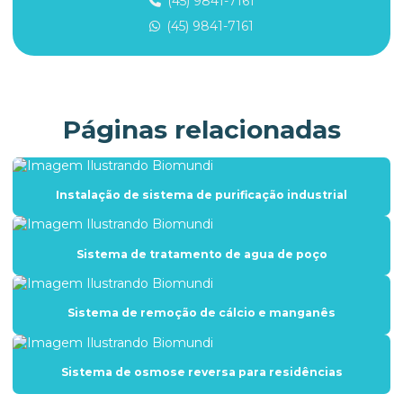
(45) 9841-7161
Filtro abrandador
(45) 9841-7161
Filtro abrandador para água dura
Filtro abrandador para hotel
Filtro abrandador para indústria
Páginas relacionadas
Filtro para água com contaminantes químicos
Filtro de água contra nitrato e nitrito
Instalação de sistema de purificação industrial
Filtro para agua de poço
Filtro de água para poço artesiano
Sistema de tratamento de agua de poço
Filtro para água de poço artesiano com ferrugem
Filtro de agua que remove minerais
Sistema de remoção de cálcio e manganês
Filtro para água salobra
Filtro alta capacidade de vazão
Sistema de osmose reversa para residências
Filtro anti incrustante