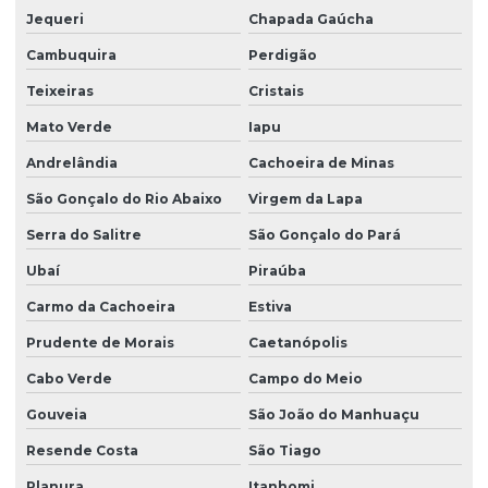
Jequeri
Chapada Gaúcha
Cambuquira
Perdigão
Teixeiras
Cristais
Mato Verde
Iapu
Andrelândia
Cachoeira de Minas
São Gonçalo do Rio Abaixo
Virgem da Lapa
Serra do Salitre
São Gonçalo do Pará
Ubaí
Piraúba
Carmo da Cachoeira
Estiva
Prudente de Morais
Caetanópolis
Cabo Verde
Campo do Meio
Gouveia
São João do Manhuaçu
Resende Costa
São Tiago
Planura
Itanhomi