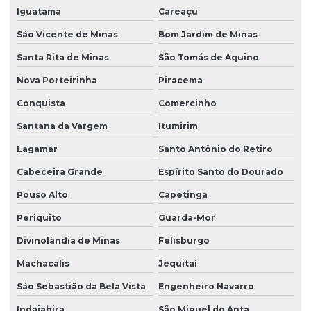
Iguatama
Careaçu
São Vicente de Minas
Bom Jardim de Minas
Santa Rita de Minas
São Tomás de Aquino
Nova Porteirinha
Piracema
Conquista
Comercinho
Santana da Vargem
Itumirim
Lagamar
Santo Antônio do Retiro
Cabeceira Grande
Espírito Santo do Dourado
Pouso Alto
Capetinga
Periquito
Guarda-Mor
Divinolândia de Minas
Felisburgo
Machacalis
Jequitaí
São Sebastião da Bela Vista
Engenheiro Navarro
Indaiabira
São Miguel do Anta