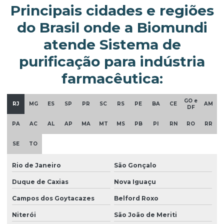
Principais cidades e regiões
Filtro automático para ferro e manganês
do Brasil onde a Biomundi
Filtro automático para instituições
atende Sistema de
Filtro para cálcio
purificação para indústria
Filtro de cálcio com alta capacidade de vazão
farmacêutica:
Filtro de condomínio para tratamento de água
GO e
Filtro para consumo humano com segurança
RJ
MG
ES
SP
PR
SC
RS
PE
BA
CE
AM
DF
Filtro descontaminador de água
PA
AC
AL
AP
MA
MT
MS
PB
PI
RN
RO
RR
Filtro para desferrizar água
SE
TO
Filtro para eliminar cálcio
Rio de Janeiro
São Gonçalo
Filtro para eliminar ferro e manganês
Duque de Caxias
Nova Iguaçu
Filtro para excesso de calcário
Campos dos Goytacazes
Belford Roxo
Filtro para ferro e manganês
Niterói
São João de Meriti