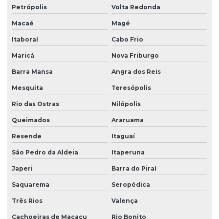
Filtro para ferro e manganês preço
Petrópolis
Volta Redonda
Filtro para fontes
Macaé
Magé
Itaboraí
Cabo Frio
Filtro para fontes com cálcio
Maricá
Nova Friburgo
Filtro para fontes com manganês
Barra Mansa
Angra dos Reis
Filtro para hospitais com água tratada
Mesquita
Teresópolis
Filtro industrial para cálcio
Rio das Ostras
Nilópolis
Filtro industrial para tratamento de água
Queimados
Araruama
Filtro de osmose reversa
Resende
Itaguaí
Filtro de osmose reversa para purificação de água
São Pedro da Aldeia
Itaperuna
Filtro para poço
Japeri
Barra do Piraí
Filtro para poço artesiano com ferrugem
Saquarema
Seropédica
Filtro para poço que remove ferro manganês coliformes
Três Rios
Valença
Filtro para poço semi artesiano
Cachoeiras de Macacu
Rio Bonito