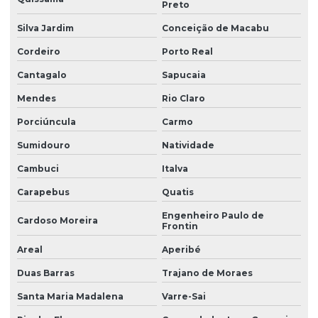
Preto
Filtro para residências
Silva Jardim
Conceição de Macabu
Filtro com retrolavagem
Cordeiro
Porto Real
Filtro de sólidos para residência
Cantagalo
Sapucaia
Filtro para tratamento de água
Mendes
Rio Claro
Filtro para tratamento de água com cálcio
Porciúncula
Carmo
Filtro para tratamento de água contaminada por nitrato
Sumidouro
Natividade
Filtro para tratamento de água com ferro e manganês
Cambuci
Italva
Filtro para tratamento de cálcio
Carapebus
Quatis
Filtro para tratamento de ferro e manganês
Engenheiro Paulo de
Cardoso Moreira
Frontin
Filtro para turbidez de agua
Areal
Aperibé
Filtro de turbidez para indústria
Duas Barras
Trajano de Moraes
Filtros de água para remoção de turbidez
Santa Maria Madalena
Varre-Sai
Filtros desferrizadores