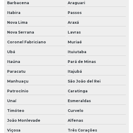
Barbacena
Araguari
Orçamento de sistema abrandador
Itabira
Passos
Orçamento de sistema de filtragem automático
Nova Lima
Araxá
Osmose reversa
Nova Serrana
Lavras
Osmose reversa para água contaminada
Coronel Fabriciano
Muriaé
Osmose reversa para indústrias alimentícias
Ubá
Ituiutaba
Osmose reversa para laboratório
Itaúna
Pará de Minas
Osmose reversa para remover impurezas da água
Paracatu
Itajubá
Preço filtro para poço artesiano
Manhuaçu
São João del Rei
Purificador de água para cálcio
Patrocínio
Caratinga
Unaí
Esmeraldas
Purificador para água dura
Timóteo
Curvelo
Purificador de água para ferro e manganês
João Monlevade
Alfenas
Purificador de água para nitrato e nitrito
Viçosa
Três Corações