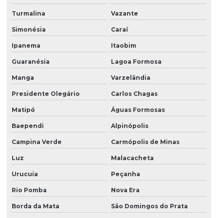
Turmalina
Vazante
Simonésia
Caraí
Ipanema
Itaobim
Guaranésia
Lagoa Formosa
Manga
Varzelândia
Presidente Olegário
Carlos Chagas
Matipó
Águas Formosas
Baependi
Alpinópolis
Campina Verde
Carmópolis de Minas
Luz
Malacacheta
Urucuia
Peçanha
Rio Pomba
Nova Era
Borda da Mata
São Domingos do Prata