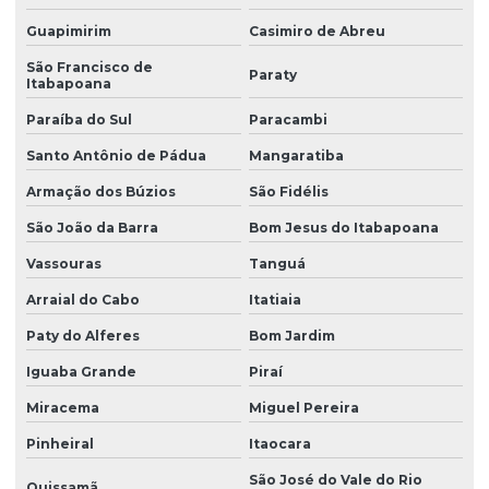
Guapimirim
Casimiro de Abreu
Filtro para poços artesianos
São Francisco de
Filtro redutor de dureza
Paraty
Itabapoana
Filtro para remoção de flúor
Paraíba do Sul
Paracambi
Filtro para remoção de múltiplos minerais
Santo Antônio de Pádua
Mangaratiba
Filtro para remover cor da agua
Armação dos Búzios
São Fidélis
São João da Barra
Bom Jesus do Itabapoana
Filtro para remover ferro e manganês de poço
Vassouras
Tanguá
Filtro para remover nitrato da água
Arraial do Cabo
Itatiaia
Filtro para remover nitrito da água
Paty do Alferes
Bom Jardim
Filtro para remover partículas sólidas
Iguaba Grande
Piraí
Filtro para remover sólidos
Miracema
Miguel Pereira
Filtro para remover turbidez
Pinheiral
Itaocara
Filtro residencial para água com ferro preço
São José do Vale do Rio
Quissamã