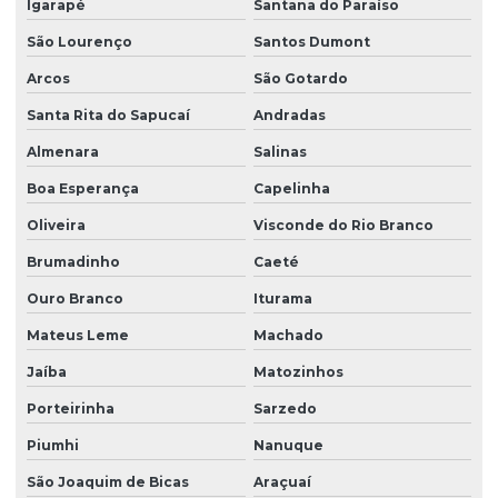
Igarapé
Santana do Paraíso
Solução para água de poço
São Lourenço
Santos Dumont
Soluções para poço artesiano
Arcos
São Gotardo
Soluções para tratar água de poço
Santa Rita do Sapucaí
Andradas
Tratamento de água de poço
Almenara
Salinas
Troca de material filtrante
Boa Esperança
Capelinha
Venda de filtro para poço
Oliveira
Visconde do Rio Branco
Brumadinho
Caeté
Venda de filtro com retrolavagem
Ouro Branco
Iturama
Mateus Leme
Machado
Jaíba
Matozinhos
Porteirinha
Sarzedo
Piumhi
Nanuque
São Joaquim de Bicas
Araçuaí